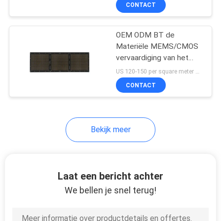
pakket steunen
CONTACTEER
CONTACT
ONS
OEM ODM BT de
3
Materiële MEMS/CMOS
NIEUWS
vervaardiging van het
Het Substraat van
Substraat Multilayer
US 120-150 per square meter MOQ:1 vierkante meter
het slokjepakket
substraat
VERZOEK
CONTACT
OM EEN
CITAAT
Bekijk meer
SITEMAP
8
FCCSP-
Laat een bericht achter
PRIVACY
Pakketsubstraat
We bellen je snel terug!
POLICY