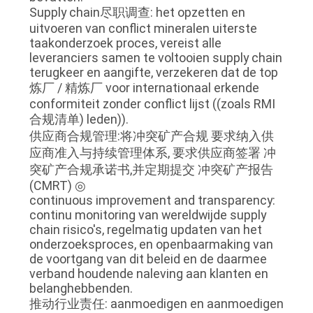
Supply chain尽职调查: het opzetten en
uitvoeren van conflict mineralen uiterste
taakonderzoek proces, vereist alle
leveranciers samen te voltooien supply chain
terugkeer en aangifte, verzekeren dat de top
炼厂 / 精炼厂 voor internationaal erkende
conformiteit zonder conflict lijst ((zoals RMI
合规清单) leden)).
供应商合规管理:将冲突矿产合规 要求纳入供
应商准入与持续管理体系, 要求供应商签署 冲
突矿产合规承诺书,并定期提交 冲突矿产报告
(CMRT) ◎
continuous improvement and transparency:
continu monitoring van wereldwijde supply
chain risico's, regelmatig updaten van het
onderzoeksproces, en openbaarmaking van
de voortgang van dit beleid en de daarmee
verband houdende naleving aan klanten en
belanghebbenden.
推动行业责任: aanmoedigen en aanmoedigen