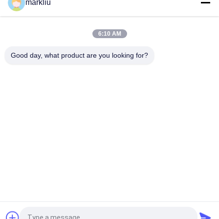
markliu
Terug naar boven
6:10 AM
Good day, what product are you looking for?
populaire categorieën
Alle
BGA-Substraat
IC-Pakketsubstraat
Het Substraat Van 
FCCSP-
Het Slokjepakket
Pakketsubstraat
Sensorensubstraat
Rf-Modulesubstraat
Geheugensubstraat
MEMS-Substraat