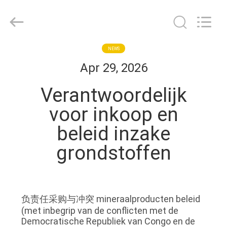
HongRuiXing
(Hubei)
Electronics
Co.,Ltd..
All
Rights
Reserved.
HUIS
NEWS
Apr 29, 2026
PRODUCTEN
Verantwoordelijk
voor inkoop en
ONGEVEER
beleid inzake
ONS
grondstoffen
FABRIEKSREIS
KWALITEITSCONTROLE
负责任采购与冲突 mineraalproducten beleid
(met inbegrip van de conflicten met de
Democratische Republiek van Congo en de