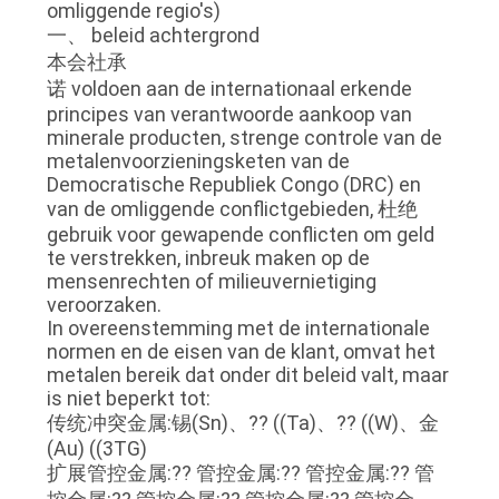
CONTACTEER
omliggende regio's)
一、 beleid achtergrond
ONS
本会社承
诺 voldoen aan de internationaal erkende
principes van verantwoorde aankoop van
NIEUWS
minerale producten, strenge controle van de
metalenvoorzieningsketen van de
Democratische Republiek Congo (DRC) en
VERZOEK
van de omliggende conflictgebieden, 杜绝
OM EEN
gebruik voor gewapende conflicten om geld
te verstrekken, inbreuk maken op de
CITAAT
mensenrechten of milieuvernietiging
veroorzaken.
In overeenstemming met de internationale
SITEMAP
normen en de eisen van de klant, omvat het
metalen bereik dat onder dit beleid valt, maar
is niet beperkt tot:
PRIVACY
传统冲突金属:锡(Sn)、?? ((Ta)、?? ((W)、金
POLICY
(Au) ((3TG)
扩展管控金属:?? 管控金属:?? 管控金属:?? 管