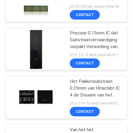
Chip Assembly
US 85-100 per square meter MOQ:1 vierkante meter
CONTACT
3
Precisie 0.15mm IC dat
Sensorensubstraat
Substraatvervaardiging
verpakt Verwerking van
de 4 Laag de
US 0.1-0.12 each piece MOQ:1000 stuks
Elektrolytische Folie
CONTACT
Het Pakketsubstraat
2
0.29mm van Hitachibt IC
4 de Douane van het
Rf-Modulesubstraat
Laag0.5oz Koper
US 0.11-0.13 each piece MOQ:1 vierkante meter
CONTACT
Van het het