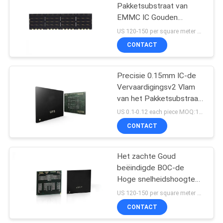
Pakketsubstraat van
EMMC IC Gouden
21
Plateren 0.2mm van PCB
US 120-150 per square meter MOQ:1 vierkante meter
BGA Gebeëindigd FR4-
CONTACT
Geheugensubstraat
Materiaal
Precisie 0.15mm IC-de
Vervaardigingsv2 Vlam
van het Pakketsubstraat
- vertrager
US 0.1-0.12 each piece MOQ:1000 stuks
CONTACT
3
Het zachte Goud
MEMS-Substraat
beëindigde BOC-de
Hoge snelheidshoogte
van het Pakketsubstraat
US 120-150 per square meter MOQ:1 vierkante meter
- dichtheid voor
CONTACT
Geheugenspaander