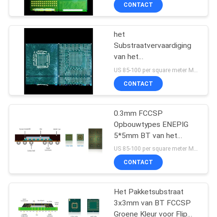
CONTACTEER
CONTACT
ONS
het
3
Substraatvervaardiging
NIEUWS
van het
Het Substraat van
halfgeleiderfccsp Pakket
US 85-100 per square meter MOQ:1 vierkante meter
het slokjepakket
VERZOEK
CONTACT
OM EEN
CITAAT
0.3mm FCCSP
Opbouwtypes ENEPIG
5*5mm BT van het
SITEMAP
8
Pakketsubstraat 4L
US 85-100 per square meter MOQ:1 vierkante meter
Materiaal
FCCSP-
CONTACT
PRIVACY
Pakketsubstraat
POLICY
Het Pakketsubstraat
3x3mm van BT FCCSP
Groene Kleur voor Flip