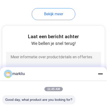
3
Bekijk meer
IoTsubstraat
Laat een bericht achter
We bellen je snel terug!
8
Ander Uiterst dun
markliu
Substraat
11:45 AM
Good day, what product are you looking for?