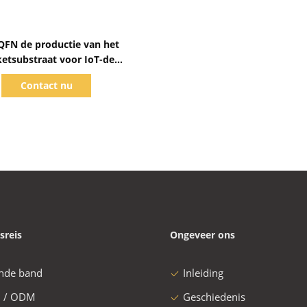
Toon details
FN de productie van het
etsubstraat voor IoT-de
industriehalfgeleider
Contact nu
sreis
Ongeveer ons
nde band
Inleiding
 / ODM
Geschiedenis