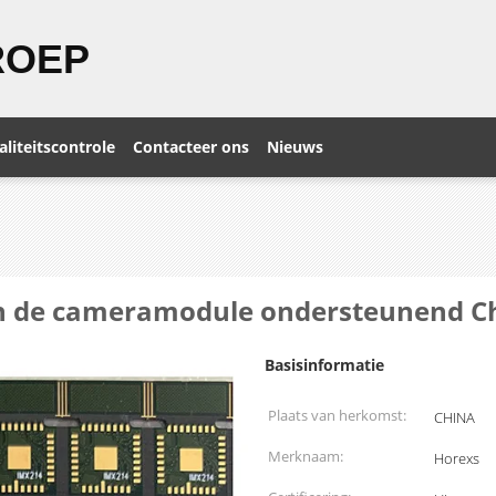
ROEP
liteitscontrole
Contacteer ons
Nieuws
an de cameramodule ondersteunend C
Basisinformatie
Plaats van herkomst:
CHINA
Merknaam:
Horexs