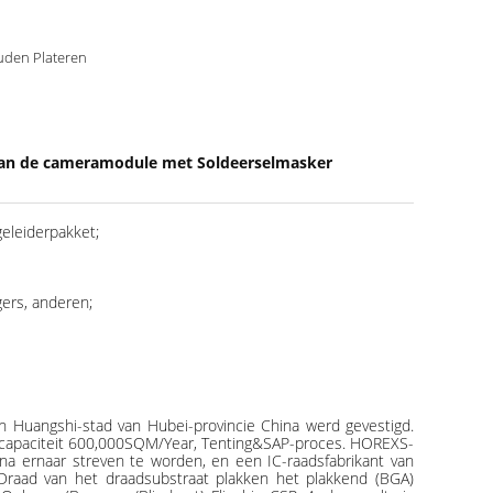
den Plateren
an de cameramodule met Soldeerselmasker
eleiderpakket;
gers, anderen;
n Huangshi-stad van Hubei-provincie China werd gevestigd.
atcapaciteit 600,000SQM/Year, Tenting&SAP-proces. HOREXS-
ina ernaar streven te worden, en een IC-raadsfabrikant van
Draad van het draadsubstraat plakken het plakkend (BGA)