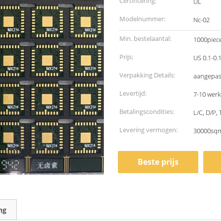
Certificering:
UL
Modelnummer:
Nc-02
Min. bestelaantal:
1000piec
Prijs:
Verpakking Details:
aangepas
Levertijd:
7-10 wer
Betalingscondities:
L/C, D/P,
Levering vermogen:
30000sq
Beste prijs
ng