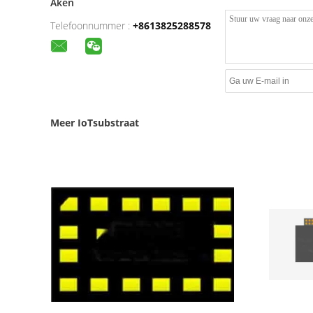
Aken
Telefoonnummer :
+8613825288578
Meer IoTsubstraat