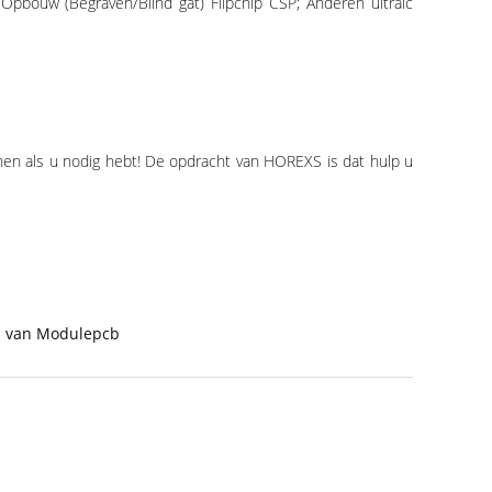
pbouw (Begraven/Blind gat) Flipchip CSP; Anderen ultraic
nen als u nodig hebt! De opdracht van HOREXS is dat hulp u
 van Modulepcb