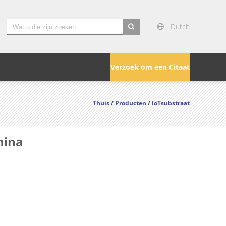
Dutch
search
Verzoek om een Citaat
Thuis
/
Producten
/
IoTsubstraat
hina