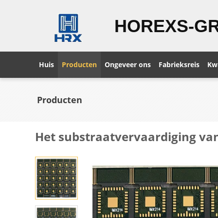
HOREXS-G
Huis
Producten
Ongeveer ons
Fabrieksreis
Kwa
Producten
Het substraatvervaardiging v