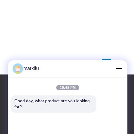
markliu
10:48 PM
Good day, what product are you looking 
Contacteer ons
for?
HongRuiXing (Hubei)
Electronics Co.,Ltd.
het dorp van de