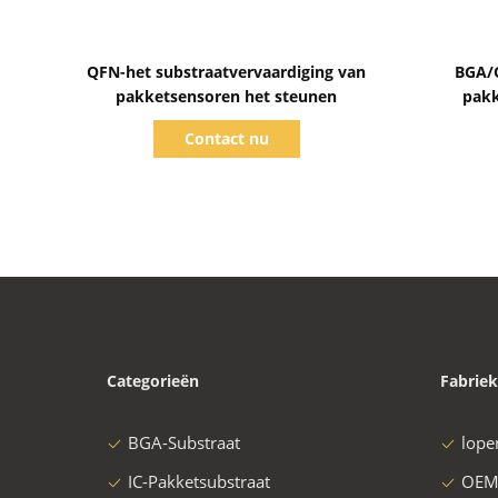
Toon details
QFN-het substraatvervaardiging van
BGA/Q
pakketsensoren het steunen
pakk
Contact nu
Categorieën
Fabriek
BGA-Substraat
lope
IC-Pakketsubstraat
OEM