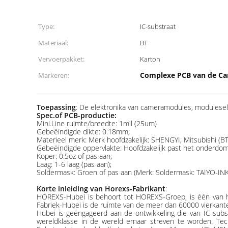
Type:
IC-substraat
Materiaal:
BT
Vervoerpakket:
Karton
Complexe PCB van de C
Markeren:
Toepassing
: De elektronika van cameramodules, modulesele
Spec.of PCB-productie:
Mini.Line ruimte/breedte: 1mil (25um)
Gebeëindigde dikte: 0.18mm;
Materieel merk: Merk hoofdzakelijk: SHENGYI, Mitsubishi (BT-
Gebeëindigde oppervlakte: Hoofdzakelijk past het onderdomp
Koper: 0.5oz of pas aan;
Laag: 1-6 laag (pas aan);
Soldermask: Groen of pas aan (Merk: Soldermask: TAIYO-IN
Korte inleiding van Horexs-Fabrikant
:
HOREXS-Hubei is behoort tot HOREXS-Groep, is één van het
Fabriek-Hubei is de ruimte van de meer dan 60000 vierkan
Hubei is geëngageerd aan de ontwikkeling die van IC-subst
wereldklasse in de wereld ernaar streven te worden. Te