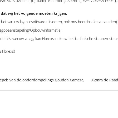
/CMOS, Module (rf, Radio, Bluetooth) 2/4/6L (1+2+1/2+2+2/1+4+1), O
 dat wij het volgende moeten krijgen:
 het van uw lay-outsoftware uitvoeren, ook ons boordossier verzenden)
 laagopeenstapeling/Opbouwinformatie;
de details van uw vraag, kan Horexs ook uw het technische steunen steu
nu Horexs!
epcb van de onderdompelings Gouden Camera
,
0.2mm de Raad