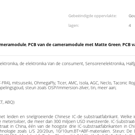
Gebeëindigde oppervlakte:
Gou
lagen:
4
ameramodule
PCB van de cameramodule met Matte Green
PCB v
,
,
ktronika, de elektronika Van de consument, Sensorenelektronika, Halfg
FR4), mitsuiseiki, OhmegaPly, Ticer, AMC, Isola, AGC, Neclo, Taconic Ro
elingsgoud, steun zoals OSP/Immersion-zilver, tin, meer aan;
KT, ABQ)
 leiden en snelgroeiende Chinese IC-de substraatfabrikant. Welke i
te metersvloer, die meer dan 300 miljoen USD investeerde. IC-Substra
raat in China, één van de hoogste drie IC-substraatfabrikanten in Ch
chnologie zoals L/S 20/20un, 10/10um.BT+ABF-materialen. Steun: De 