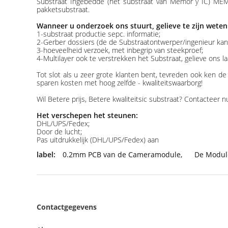
Substraat Ingebedde (het substraat van Memor y IC) MEMS
pakketsubstraat.
Wanneer u onderzoek ons stuurt, gelieve te zijn weten
1-substraat productie sepc. informatie;
2-Gerber dossiers (de de Substraatontwerper/ingenieur kan
3-hoeveelheid verzoek, met inbegrip van steekproef;
4-Multilayer ook te verstrekken het Substraat, gelieve ons
Tot slot als u zeer grote klanten bent, tevreden ook ken 
sparen kosten met hoog zelfde - kwaliteitswaarborg!
Wil Betere prijs, Betere kwaliteitsic substraat? Contacteer 
Het verschepen het steunen:
DHL/UPS/Fedex;
Door de lucht;
Pas uitdrukkelijk (DHL/UPS/Fedex) aan
label:
0.2mm PCB van de Cameramodule
,
De Modul
Contactgegevens