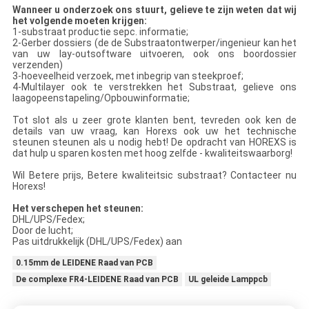
Wanneer u onderzoek ons stuurt, gelieve te zijn weten dat wij
het volgende moeten krijgen:
1-substraat productie sepc. informatie;
2-Gerber dossiers (de de Substraatontwerper/ingenieur kan het
van uw lay-outsoftware uitvoeren, ook ons boordossier
verzenden)
3-hoeveelheid verzoek, met inbegrip van steekproef;
4-Multilayer ook te verstrekken het Substraat, gelieve ons
laagopeenstapeling/Opbouwinformatie;
Tot slot als u zeer grote klanten bent, tevreden ook ken de
details van uw vraag, kan Horexs ook uw het technische
steunen steunen als u nodig hebt! De opdracht van HOREXS is
dat hulp u sparen kosten met hoog zelfde - kwaliteitswaarborg!
Wil Betere prijs, Betere kwaliteitsic substraat? Contacteer nu
Horexs!
Het verschepen het steunen:
DHL/UPS/Fedex;
Door de lucht;
Pas uitdrukkelijk (DHL/UPS/Fedex) aan
0.15mm de LEIDENE Raad van PCB
De complexe FR4-LEIDENE Raad van PCB
UL geleide Lamppcb