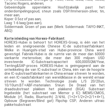
Taconic Rogers, anderen;
Gebeëindigde oppervlakte: Hoofdzakelijk past het
onderdompelingsgoud, steun zoals OSP/Immersion-zilver, tin,
meer aan;
Koper: 0.5oz of pas aan;
Laag: 1-6 laag (pas aan);
Soldermask: Groen of pas aan (Merk: Soldermask: TAIYO-INKT,
ABQ)
Korte inleiding van Horexs-Fabrikant:
HOREXS-Hubei is behoort tot HOREXS-Groep, is één van het
leiden en snelgroeiende Chinese IC-de substraatfabrikant.
Welke in Huangshi-stad van Hubei-provincie China werd
gevestigd. Fabriek-Hubei is de ruimte van de meer dan 60000
vierkante metersvloer, die meer dan 300 miljoen USD
investeerde. IC-Substraatcapaciteit 600,000SQM/Year,
Tenting&SAP-proces. HOREXS-Hubei is geëngageerd aan de
ontwikkeling die van IC-substraat in China, één van de hoogste
drie IC-substraatfabrikanten in China ernaar streven te worden,
en een IC-raadsfabrikant van wereldklasse in de wereld ernaar
streven te worden. Technologie zoals L/S 20/20un,
10/10um.BT+ABF-materialen. Steun: De Draad van het
draadsubstraat plakken het plakkend (BGA) Substraat
Ingebedde (het substraat van Memor y IC) MEMS/CMOS,
Module (rf, Radio, Bluetooth) 2/4/6L (1+2+1/2+2+2/1+4+1),
Opbouw (Begraven/Blind gat) Flipchip CSP; Anderen ultraic
pakketsubstraat.