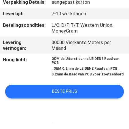
CONTACTEER
Verpakking Details:
aangepast karton
ONS
Levertijd:
7-10 werkdagen
Betalingscondities:
L/C, D/P, T/T, Western Union,
NIEUWS
MoneyGram
Levering
30000 Vierkante Meters per
VERZOEK
vermogen:
Maand
OM EEN
Hoog licht:
ODM de Uiterst dunne LEIDENE Raad van
PCB
CITAAT
,
,
OEM 0.2mm de LEIDENE Raad van PCB
0.2mm de Raad van PCB voor Toetsenbord
SITEMAP
BESTE PRIJS
PRIVACY
POLICY