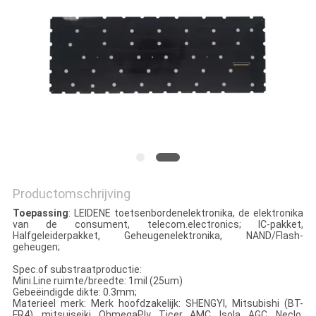
Productomschrijving
Toepassing
: LEIDENE toetsenbordenelektronika, de elektronika
van de consument, telecom.electronics; IC-pakket,
Halfgeleiderpakket, Geheugenelektronika, NAND/Flash-
geheugen;
Spec.of substraatproductie:
Mini.Line ruimte/breedte: 1mil (25um)
Gebeëindigde dikte: 0.3mm;
Materieel merk: Merk hoofdzakelijk: SHENGYI, Mitsubishi (BT-
FR4), mitsuiseiki, OhmegaPly, Ticer, AMC, Isola, AGC, Neclo,