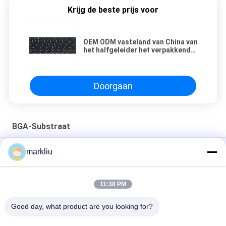
Krijg de beste prijs voor
OEM ODM vasteland van China van
het halfgeleider het verpakkende
substraat
Doorgaan
BGA-Substraat
Vervaardiging van ondergrond voor RF/mmgolfmodules
markliu
het substraatvervaardiging van het micro-elektronicapakket
11:38 PM
0.2mm van het de assemblagesubstraat van de
Diktehalfgeleider de micro-elektronica verpakkend substraat
Good day, what product are you looking for?
populaire categorieën
Alle