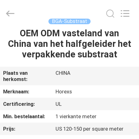
HongRuiXing
(Hubei)
Electronics
Co.,Ltd..
All
BGA-Substraat
Rights
Reserved.
OEM ODM vasteland van
HUIS
China van het halfgeleider het
PRODUCTEN
verpakkende substraat
ONGEVEER
Plaats van
CHINA
herkomst:
ONS
Merknaam:
Horexs
FABRIEKSREIS
Certificering:
UL
Min. bestelaantal:
1 vierkante meter
KWALITEITSCONTROLE
Prijs:
US 120-150 per square meter