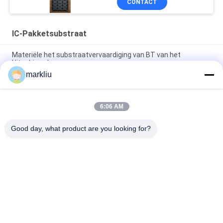
CONTACT
IC-Pakketsubstraat
Materiële het substraatvervaardiging van BT van het
Hitachimerk
markliu
De productie van het het Pakketsubstraat van Hitachibt IC het
steunen
6:06 AM
0.15mm IC het substraat van het assemblagepakket voor
halfgeleiderpakket
Good day, what product are you looking for?
populaire categorieën
Alle
BGA-Substraat
IC-Pakketsubstraat
Het Substraat Van 
FCCSP-
Het Slokjepakket
Pakketsubstraat