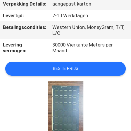
CONTACTEER
Verpakking Details:
aangepast karton
ONS
Levertijd:
7-10 Werkdagen
Betalingscondities:
Western Union, MoneyGram, T/T,
NIEUWS
L/C
Levering
30000 Vierkante Meters per
VERZOEK
vermogen:
Maand
OM EEN
CITAAT
BESTE PRIJS
SITEMAP
PRIVACY
POLICY