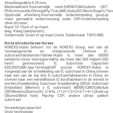
Afwerkingsdikte:0.29 mm;
Materiaalmerk:Voornamelijk merk:SHENGYI,Mitsubishi ((BT-
FR4),mitsuiseiki,OhmegaPly,Ticer,AMC,Isola,AGC,Neclo,Rogers,Tac
Oppervlak afwerking:Voornamelijk onderdompeling goud,op
maat gemaakte ondersteuning zoals OSP/onderdompeling
zilver,tin,meer;
Koper:10-15um of op maat;
laag: 4 laag (aanpassen);
Soldermask: Groen of op maat (merk: Soldermask: TAIYO INK)
Korte introductie van Horexs
:
HOREXS-Hubei behoort tot de HOREXS Group, een van de
toonaangevende en snelgroeiende Chinese IC-
substraatfabrikanten.Fabriek-Hubei is meer dan 60000
vierkante meter vloeroppervlakte, die meer dan 300 miljoen USD
heeft geïnvesteerd. IC Substrate Capaciteit
600,000SQM/Jaar,Tenting&SAP proces. HOREXS-Hubei is
toegewijd aan de ontwikkeling van IC substraat in China,streven
naar een van de top drie IC-substraatfabrikanten in China, en
streven naar een wereldklasse IC-bordfabrikant in de wereld te
worden.Draadbinding Substraat Draadbinding ((BGA) Substraat
Embedded (Memory y IC substraat) MEMS/CMOS,Module
((RF,Wireless,Bluetooth) 2/4/6L (1+2+1/2+2+2/1+4+1),Build-up
((Buried/Blind hole) Flipchip CSP; andere ultraic pakket
substraat.
Verwerkingscapaciteit
Onze technologie