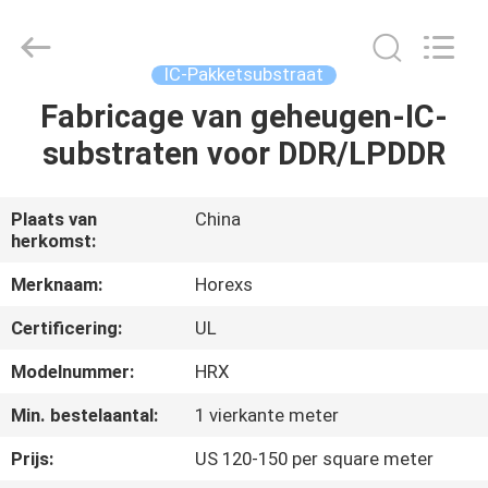
HongRuiXing
(Hubei)
Electronics
Co.,Ltd..
All
IC-Pakketsubstraat
Rights
Reserved.
Fabricage van geheugen-IC-
HUIS
substraten voor DDR/LPDDR
PRODUCTEN
Plaats van
China
herkomst:
ONGEVEER
ONS
Merknaam:
Horexs
Certificering:
UL
FABRIEKSREIS
Modelnummer:
HRX
Min. bestelaantal:
1 vierkante meter
KWALITEITSCONTROLE
Prijs:
US 120-150 per square meter