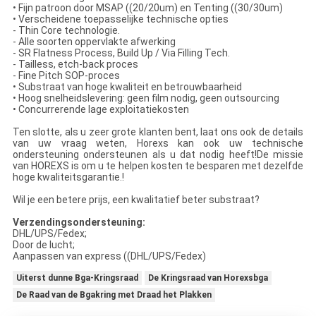
• Fijn patroon door MSAP ((20/20um) en Tenting ((30/30um)
• Verscheidene toepasselijke technische opties
- Thin Core technologie.
- Alle soorten oppervlakte afwerking
- SR Flatness Process, Build Up / Via Filling Tech.
- Tailless, etch-back proces
- Fine Pitch SOP-proces
• Substraat van hoge kwaliteit en betrouwbaarheid
• Hoog snelheidslevering: geen film nodig, geen outsourcing
• Concurrerende lage exploitatiekosten
Ten slotte, als u zeer grote klanten bent, laat ons ook de details
van uw vraag weten, Horexs kan ook uw technische
ondersteuning ondersteunen als u dat nodig heeft!De missie
van HOREXS is om u te helpen kosten te besparen met dezelfde
hoge kwaliteitsgarantie.!
Wil je een betere prijs, een kwalitatief beter substraat?
Verzendingsondersteuning:
DHL/UPS/Fedex;
Door de lucht;
Aanpassen van express ((DHL/UPS/Fedex)
Uiterst dunne Bga-Kringsraad
De Kringsraad van Horexsbga
De Raad van de Bgakring met Draad het Plakken