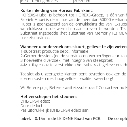
Beter tenting proces
20/20um
Korte inleiding van Horexs-Fabrikant
:
HOREXS-Hubei is behoort tot HOREXS-Groep, is één van het
Fabriek-Hubei is de ruimte van de meer dan 60000 vierkan
Hubei is geëngageerd aan de ontwikkeling die van IC-subst
wereldklasse in de wereld ernaar streven te worden. Te
Substraat Ingebedde (het substraat van Memor y IC) MEMS
pakketsubstraat.
Wanneer u onderzoek ons stuurt, gelieve te zijn weten
1-substraat productie sepc. informatie;
2-Gerber dossiers (de de substraatontwerper/ingenieur kan
3-hoeveelheid verzoek, met inbegrip van steekproef;
4-Multilayer ook te verstrekken het substraat, gelieve ons d
Tot slot als u zeer grote klanten bent, tevreden ook ken 
sparen kosten met hoog zelfde - kwaliteitswaarborg!
Wil Betere prijs, Betere kwaliteitssubstraat? Contacteer nu 
Het verschepen het steunen:
DHL/UPS/Fedex;
Door de lucht;
Pas uitdrukkelijk (DHL/UPS/Fedex) aan
label:
0.15mm de LEIDENE Raad van PCB
,
De compl