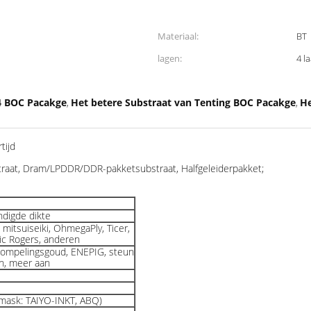
Materiaal:
BT
lagen:
4 l
4 BOC Pacakge
Het betere Substraat van Tenting BOC Pacakge
He
,
,
tijd
aat, Dram/LPDDR/DDR-pakketsubstraat, Halfgeleiderpakket;
digde dikte
mitsuiseiki, OhmegaPly, Ticer,
ic Rogers, anderen
dompelingsgoud, ENEPIG, steun
in, meer aan
rmask: TAIYO-INKT, ABQ)