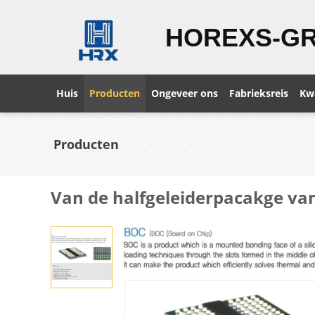
HOREXS-G
Huis
Producten
Ongeveer ons
Fabrieksreis
Kwa
Producten
Van de halfgeleiderpacakge van