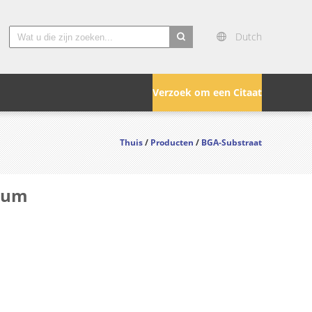
Dutch
search
Verzoek om een Citaat
Thuis
/
Producten
/
BGA-Substraat
35um