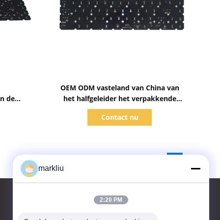
Toon details
OEM ODM vasteland van China van
an de
het halfgeleider het verpakkende
cro-
substraat
Contact nu
bstraat
markliu
2:20 PM