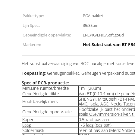
Pakkettype:
BGA-pakket
Lijn Spec.:
35/35um
Gebeëindigde oppervlakte:
ENEPIG/ENIG/Soft goud
Het Substraat van BT FR
Markeren:
Het substraatvervaardiging van BOC pacakge met korte lever
Toepassing
: Geheugenpakket, Geheugen verpakkend substr
Spec.of PCB-productie:
Mini.Line ruimte/breedte
1mil (20um)
Gebeëindigde dikte
Van BT (0.10.4mm) de gebeëin
SHENGYI, Mitsubishi (BT-FR4), 
Hoofdzakelijk merk
AMC, Isola, AGC, Neclo, Tacon
Hoofdzakelijk past het onder
Gebeëindigde oppervlakte
zoals OSP/Immersion-zilver, t
Koper
0.5oz of pas aan
Laag
1-6 laag (pas aan)
Soldermask
reen of pas aan (Merk: Solde