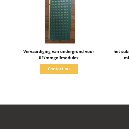
Toon details
Vervaardiging van ondergrond voor
het sub
RF/mmgolfmodules
mi
Contact nu