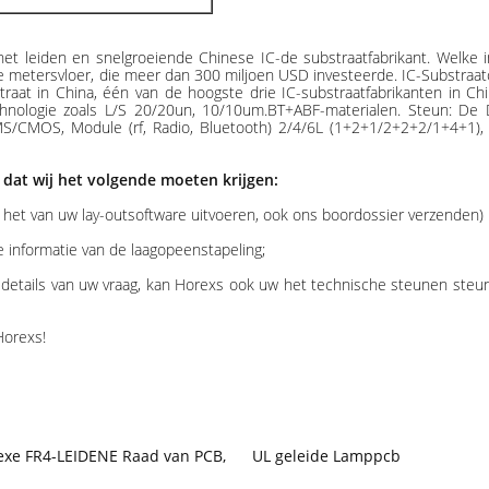
 leiden en snelgroeiende Chinese IC-de substraatfabrikant. Welke i
te metersvloer, die meer dan 300 miljoen USD investeerde. IC-Substra
raat in China, één van de hoogste drie IC-substraatfabrikanten in Ch
chnologie zoals L/S 20/20un, 10/10um.BT+ABF-materialen. Steun: De 
/CMOS, Module (rf, Radio, Bluetooth) 2/4/6L (1+2+1/2+2+2/1+4+1), O
 dat wij het volgende moeten krijgen:
 het van uw lay-outsoftware uitvoeren, ook ons boordossier verzenden)
e informatie van de laagopeenstapeling;
de details van uw vraag, kan Horexs ook uw het technische steunen steu
Horexs!
exe FR4-LEIDENE Raad van PCB
,
UL geleide Lamppcb