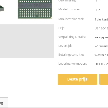
Certificering:
UL
Modelnummer:
HRX
Min. bestelaantal:
1 vierkan
Prijs:
US 120-1
Verpakking Details:
aangepas
Levertijd:
7-10 wer
Betalingscondities:
Western 
Levering vermogen:
30000 Vi
Beste prijs
ng