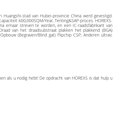
n Huangshi-stad van Hubei-provincie China werd gevestigd.
atcapaciteit 600,000SQM/Year, Tenting&SAP-proces. HOREXS-
ina ernaar streven te worden, en een IC-raadsfabrikant van
Draad van het draadsubstraat plakken het plakkend (BGA)
pbouw (Begraven/Blind gat) Flipchip CSP; Anderen ultraic
nen als u nodig hebt! De opdracht van HOREXS is dat hulp u