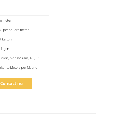
te meter
50 per square meter
t karton
kdagen
Union, MoneyGram, T/T, L/C
erkante Meters per Maand
Contact nu