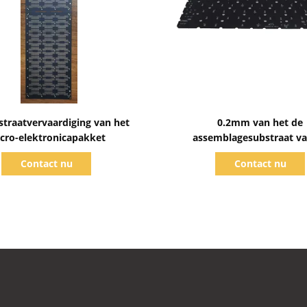
Toon details
Toon details
straatvervaardiging van het
0.2mm van het de
cro-elektronicapakket
assemblagesubstraat v
Diktehalfgeleider de mi
Contact nu
Contact nu
elektronica verpakkend su