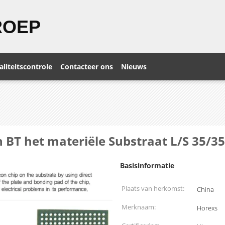
ROEP
liteitscontrole
Contacteer ons
Nieuws
 BT het materiële Substraat L/S 35/
Basisinformatie
Plaats van herkomst:
China
Merknaam:
Horexs