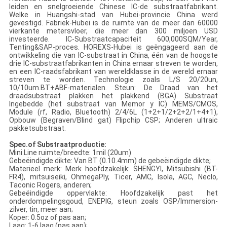
leiden en snelgroeiende Chinese IC-de substraatfabrikant.
Welke in Huangshi-stad van Hubei-provincie China werd
gevestigd. Fabriek-Hubei is de ruimte van de meer dan 60000
vierkante metersvloer, die meer dan 300 miljoen USD
investeerde. IC-Substraatcapaciteit 600,000SQM/Year,
Tenting&SAP-proces. HOREXS-Hubei is geëngageerd aan de
ontwikkeling die van IC-substraat in China, één van de hoogste
drie IC-substraatfabrikanten in China ernaar streven te worden,
en een IC-raadsfabrikant van wereldklasse in de wereld ernaar
streven te worden. Technologie zoals L/S 20/20un,
10/10um.BT+ABF-materialen. Steun: De Draad van het
draadsubstraat plakken het plakkend (BGA) Substraat
Ingebedde (het substraat van Memor y IC) MEMS/CMOS,
Module (rf, Radio, Bluetooth) 2/4/6L (1+2+1/2+2+2/1+4+1),
Opbouw (Begraven/Blind gat) Flipchip CSP; Anderen ultraic
pakketsubstraat.
Spec.of Substraatproductie:
Mini.Line ruimte/breedte: 1mil (20um)
Gebeëindigde dikte: Van BT (0.10.4mm) de gebeëindigde dikte;
Materieel merk: Merk hoofdzakelijk: SHENGYI, Mitsubishi (BT-
FR4), mitsuiseiki, OhmegaPly, Ticer, AMC, Isola, AGC, Neclo,
Taconic Rogers, anderen;
Gebeëindigde oppervlakte: Hoofdzakelijk past het
onderdompelingsgoud, ENEPIG, steun zoals OSP/Immersion-
zilver, tin, meer aan;
Koper: 0.5oz of pas aan;
Laag: 1-6 laag (pas aan);