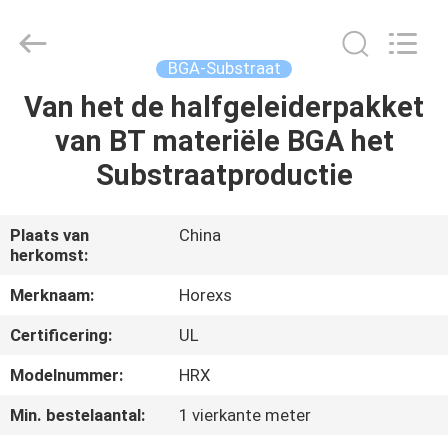
HongRuiXing
(Hubei)
Electronics
Co.,Ltd..
All
BGA-Substraat
Rights
Reserved.
Van het de halfgeleiderpakket
HUIS
van BT materiële BGA het
PRODUCTEN
Substraatproductie
ONGEVEER
Plaats van
China
herkomst:
ONS
Merknaam:
Horexs
FABRIEKSREIS
Certificering:
UL
Modelnummer:
HRX
KWALITEITSCONTROLE
Min. bestelaantal:
1 vierkante meter