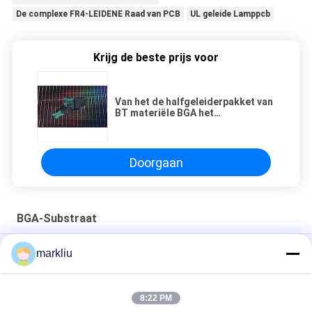
De complexe FR4-LEIDENE Raad van PCB
UL geleide Lamppcb
Krijg de beste prijs voor
Van het de halfgeleiderpakket van
BT materiële BGA het
Substraatproductie
Doorgaan
BGA-Substraat
Vervaardiging van ondergrond voor RF/mmgolfmodules
markliu
het substraatvervaardiging van het micro-elektronicapakket
8:22 PM
0.2mm van het de assemblagesubstraat van de