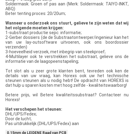
Soldermask: Groen of pas aan (Merk: Soldermask: TAIYO-INKT,
ABQ)
Beter tenting proces: 20/20um;
Wanneer u onderzoek ons stuurt, gelieve te zijn weten dat wij
het volgende moeten krijgen:
1-substraat productie sepc. informatie;
2-Gerber dossiers (de de Substraatontwerper/ingenieur kan het
van uw lay-outsoftware uitvoeren, ook ons boordossier
verzenden)
3-hoeveelheid verzoek, met inbegrip van steekproef;
4-Multilayer ook te verstrekken het substraat, gelieve ons de
informatie van de laagopeenstapeling;
Tot slot als u zeer grote klanten bent, tevreden ook ken de
details van uw vraag, kan Horexs ook uw het technische
steunen steunen als u nodig hebt! De opdracht van HOREXS is
dat hulp u sparen kosten met hoog zelfde - kwaliteitswaarborg!
Betere prijs, wil Betere kwaliteitssubstraat? Contacteer nu
Horexs!
Het verschepen het steunen:
DHL/UPS/Fedex;
Door de lucht;
Pas uitdrukkelijk (DHL/UPS/Fedex) aan
0.15mm de LEIDENE Raad van PCB