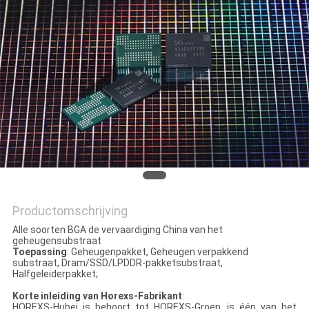
Productomschrijving
Alle soorten BGA de vervaardiging China van het
geheugensubstraat
Toepassing
: Geheugenpakket, Geheugen verpakkend
substraat, Dram/SSD/LPDDR-pakketsubstraat,
Halfgeleiderpakket;
Korte inleiding van Horexs-Fabrikant
:
HOREXS-Hubei is behoort tot HOREXS-Groep, is één van het