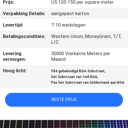
CONTACTEER
Prijs:
US 120-150 per square meter
ONS
Verpakking Details:
aangepast karton
Levertijd:
7-10 werkdagen
NIEUWS
Betalingscondities:
Western Union, MoneyGram, T/T,
L/C
VERZOEK
Levering
30000 Vierkante Meters per
OM EEN
vermogen:
Maand
CITAAT
Hoog licht:
,
FR4 gebeëindigd BGA-Substraat
,
het Substraat van 1mil BGA
Pas het Substraat van Soldermask aan BGA
SITEMAP
BESTE PRIJS
PRIVACY
POLICY