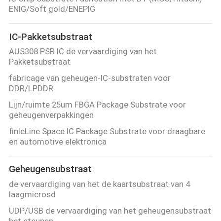
CONTACTEER
ENIG/Soft gold/ENEPIG
ONS
IC-Pakketsubstraat
NIEUWS
AUS308 PSR IC de vervaardiging van het
Pakketsubstraat
fabricage van geheugen-IC-substraten voor
VERZOEK
DDR/LPDDR
OM EEN
Lijn/ruimte 25um FBGA Package Substrate voor
geheugenverpakkingen
CITAAT
finleLine Space IC Package Substrate voor draagbare
en automotive elektronica
SITEMAP
Geheugensubstraat
PRIVACY
de vervaardiging van het de kaartsubstraat van 4
laagmicrosd
POLICY
UDP/USB de vervaardiging van het geheugensubstraat
het steunen