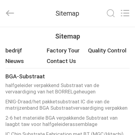
HongRuiXing
(Hubei)
Electronics
Sitemap
Co.,Ltd..
All
Rights
Reserved.
HUIS
Sitemap
PRODUCTEN
bedrijf
Factory Tour
Quality Control
Nieuws
Contact Us
ONGEVEER
BGA-Substraat
ONS
halfgeleider verpakkend Substraat van de
vervaardiging van het BORRELgeheugen
FABRIEKSREIS
ENIG-Draad/het pakketsubstraat IC die van de
matrijzenband BGA Substraatvervaardiging verpakken
KWALITEITSCONTROLE
2-6 het materiële BGA verpakkende Substraat van
laagbt taw voor halfgeleiderassemblage
IC Chip Substrate Fabrication met BT (MGC/Hitachi)