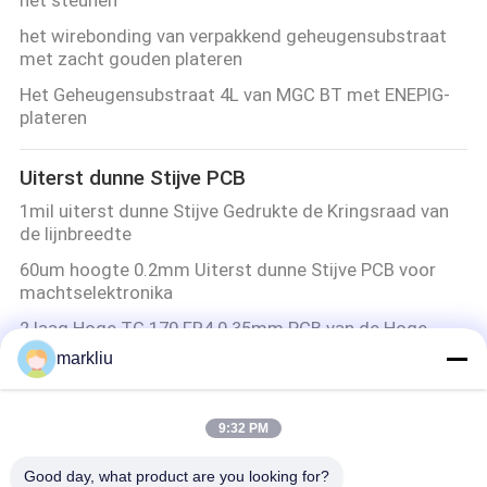
het wirebonding van verpakkend geheugensubstraat
met zacht gouden plateren
Het Geheugensubstraat 4L van MGC BT met ENEPIG-
plateren
Uiterst dunne Stijve PCB
1mil uiterst dunne Stijve Gedrukte de Kringsraad van
de lijnbreedte
60um hoogte 0.2mm Uiterst dunne Stijve PCB voor
machtselektronika
2 laag Hoge TG 170 FR4 0.35mm PCB van de Hoge
Precisierol
markliu
Raad (van 0.10.4mm) Gouden Plateren de Uiterst
dunne Stijve PCB
9:32 PM
BGA-Substraat
Good day, what product are you looking for?